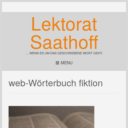
Lektorat
Saathoff
… WENN ES UM DAS GESCHRIEBENE WORT GEHT.
MENU
web-Wörterbuch fiktion