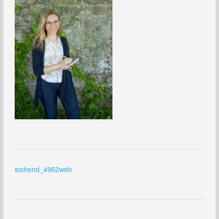
Beitragsnavigation
stehend_4962web